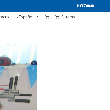
tacto
Español
0 Items