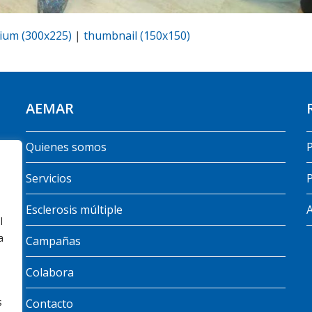
ium (300x225)
|
thumbnail (150x150)
AEMAR
Quienes somos
P
Servicios
P
Esclerosis múltiple
A
l
a
Campañas
Colabora
s
Contacto