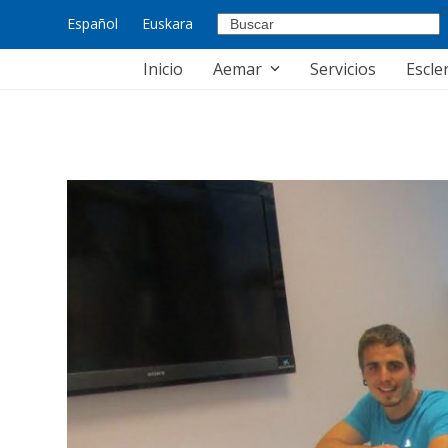
Skip
Español
Euskara
to
content
Inicio
Aemar
Servicios
Escle