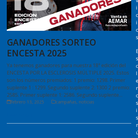
i
c
i
GANADORES SORTEO
ENCESTA 2025
Ya tenemos ganadores para nuestra 18ª edición del
c
ENCESTA POR LA ESCLEROSIS MÚLTIPLE 2025. Estos
l
son los números premiados: 1 premio: 1298. Primer
suplente 1 : 1299. Segundo suplente 2: 1300 2 premio:
r
2585. Primer suplente 1: 2586. Segundo suplente…
febrero 13, 2025
campañas
,
noticias
i
Leer Noticia