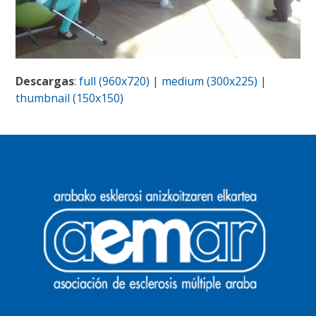
Descargas
:
full (960x720)
|
medium (300x225)
|
thumbnail (150x150)