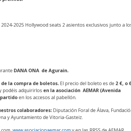
024-2025 Hollywood seats 2 asientos exclusivos junto a lo
urante
DANA ONA de Agurain.
s de la compra de boletos.
El precio del boleto es de
2 €, o 
y podéis adquirirlos
en la asociación
AEMAR (Avenida
 partido
en los accesos al pabellón.
uestros colaboradores:
Diputación Foral de Álava, Fundaci
Ona y Ayuntamiento de Vitoria-Gasteiz.
a.com,
www.asociacionaemar.com
y en las RRSS de AEMAR.