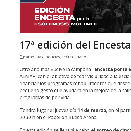
17ª edición del Encesta
campañas
,
noticias
,
voluntariado
Otro año más vuelve la campaña
¡Encesta por la 
AEMAR, con el objetivo de “dar visibilidad a la escl
financiar los programas rehabilitadores que desd
pequeño gesto que ayudará en la mejora de la cali
programas de por vida.
Tendrá lugar el jueves día
14 de marzo
, en el par
20:30 h en el Pabellón Buesa Arena.
En esta edición se llevará a cabo
el sorteo de cinc