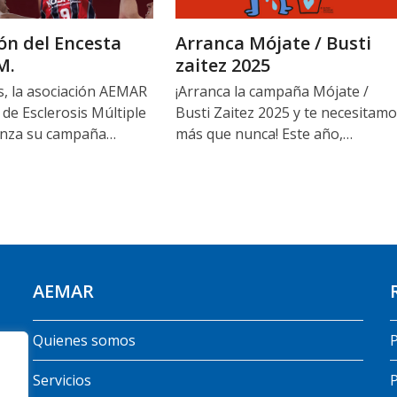
ión del Encesta
Arranca Mójate / Busti
M.
zaitez 2025
, la asociación AEMAR
¡Arranca la campaña Mójate /
 de Esclerosis Múltiple
Busti Zaitez 2025 y te necesitam
lanza su campaña…
más que nunca! Este año,…
AEMAR
Quienes somos
P
Servicios
P