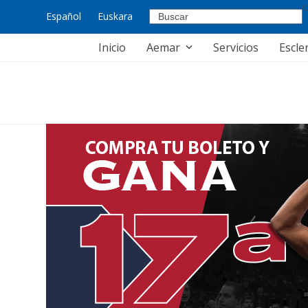
Skip
Español
Euskara
to
content
Inicio
Aemar
Servicios
Escle