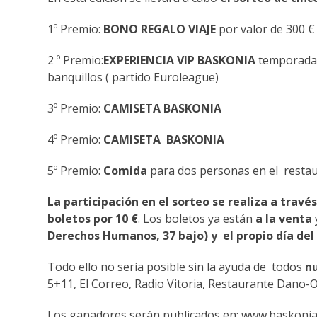
1º Premio:
BONO REGALO VIAJE
por valor de 300 €
2 º Premio:
EXPERIENCIA VIP BASKONIA
temporada 2
banquillos ( partido Euroleague)
3º Premio:
CAMISETA BASKONIA
4º Premio:
CAMISETA BASKONIA
5º Premio:
Comida
para dos personas en el resta
La participación en el sorteo se realiza a travé
boletos por 10 €
. Los boletos ya están
a la venta
Derechos Humanos, 37 bajo) y el propio día del
Todo ello no sería posible sin la ayuda de todos
n
5+11, El Correo, Radio Vitoria, Restaurante Dano-
Los ganadores serán publicados en: www.baskoni